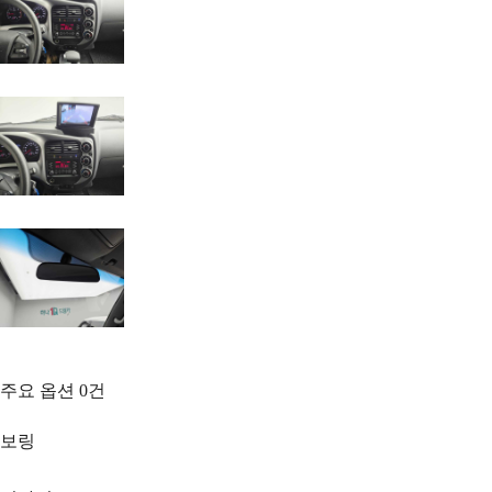
주요 옵션
0
건
보링