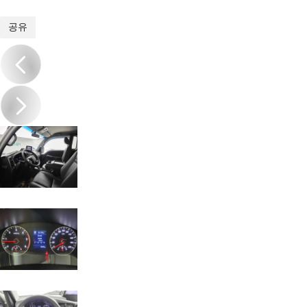
1
/
20
공유