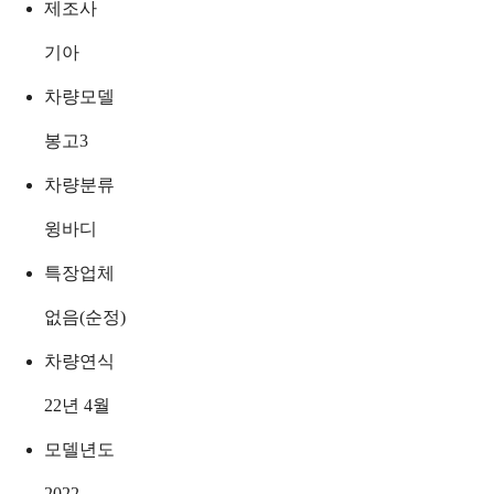
제조사
기아
차량모델
봉고3
차량분류
윙바디
특장업체
없음(순정)
차량연식
22년 4월
모델년도
2022