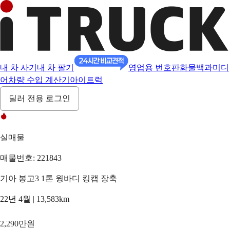
내 차 사기
내 차 팔기
영업용 번호판
화물백과
미디
어
차량 수입 계산기
아이트럭
딜러 전용 로그인
실매물
매물번호: 221843
기아 봉고3 1톤 윙바디 킹캡 장축
22년 4월 | 13,583km
2,290만원