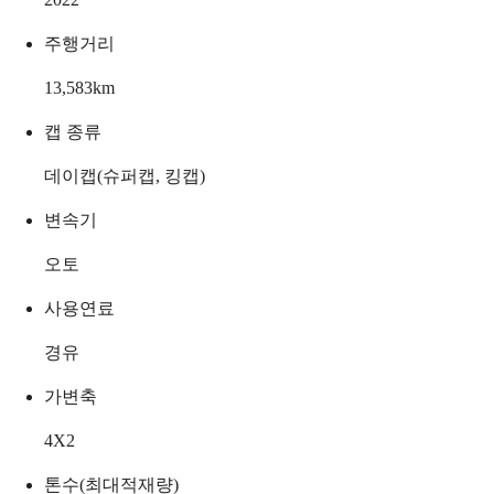
주행거리
13,583
km
캡 종류
데이캡(슈퍼캡, 킹캡)
변속기
오토
사용연료
경유
가변축
4X2
톤수(최대적재량)