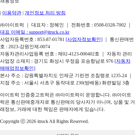
채용정보
|
이용약관
|
개인정보 처리 방침
㈜아이트럭 ｜ 대표자 : 정혜인 ｜ 전화번호 :
0508-0328-7002
｜
대표 이메일 :
support@itruck.co.kr
사업자등록번호 : 853-87-01781
[사업자정보확인]
｜ 통신판매번
호 : 2023-강원인제-0074
자동차관리사업등록 번호 : 제02-4123-000402호 ｜ 자동차 관리
사업장 소재지 : 경기도 화성시 우정읍 포승항남로 976
[자동차
매매업정보확인]
본사 주소 : 강원특별자치도 인제군 기린면 조침령로 1235-24 ｜
지점 주소 : 서울시 서초구 동작대로 230(방배동) 화련빌딩 3층
아이트럭 인증중고트럭은 ㈜아이트럭이 운영합니다. ㈜아이트
럭은 통신판매중개자로 통신판매의 당사자가 아니며, 상품 및 거
래정보, 거래에 대한 책임은 판매자에게 있습니다.
Copyright ⓒ 2026 itruck All Rights Reserved.