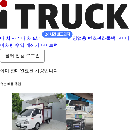
내 차 사기
내 차 팔기
영업용 번호판
화물백과
미디
어
차량 수입 계산기
아이트럭
딜러 전용 로그인
이미 판매완료된 차량입니다.
유관 매물 추천