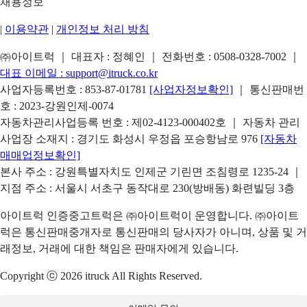
채용정보
|
이용약관
|
개인정보 처리 방침
㈜아이트럭 ｜ 대표자 : 정혜인 ｜ 전화번호 :
0508-0328-7002
｜
대표 이메일 :
support@itruck.co.kr
사업자등록번호 : 853-87-01781
[사업자정보확인]
｜ 통신판매번
호 : 2023-강원인제-0074
자동차관리사업등록 번호 : 제02-4123-000402호 ｜ 자동차 관리
사업장 소재지 : 경기도 화성시 우정읍 포승항남로 976
[자동차
매매업정보확인]
본사 주소 : 강원특별자치도 인제군 기린면 조침령로 1235-24 ｜
지점 주소 : 서울시 서초구 동작대로 230(방배동) 화련빌딩 3층
아이트럭 인증중고트럭은 ㈜아이트럭이 운영합니다. ㈜아이트
럭은 통신판매중개자로 통신판매의 당사자가 아니며, 상품 및 거
래정보, 거래에 대한 책임은 판매자에게 있습니다.
Copyright ⓒ 2026 itruck All Rights Reserved.