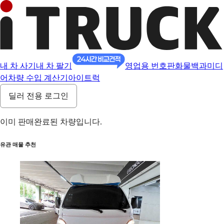
내 차 사기
내 차 팔기
영업용 번호판
화물백과
미디
어
차량 수입 계산기
아이트럭
딜러 전용 로그인
이미 판매완료된 차량입니다.
유관 매물 추천