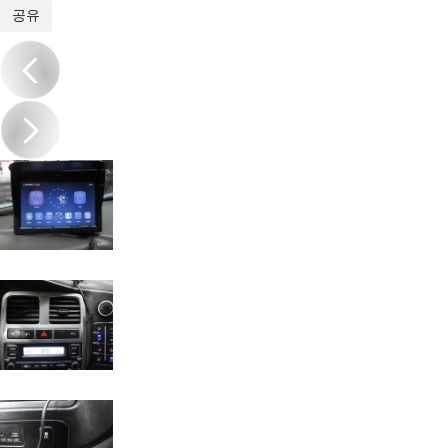
1
/
20
공유