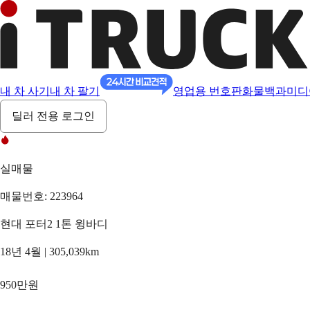
내 차 사기
내 차 팔기
영업용 번호판
화물백과
미디
딜러 전용 로그인
실매물
매물번호: 223964
현대 포터2 1톤 윙바디
18년 4월 | 305,039km
950만원