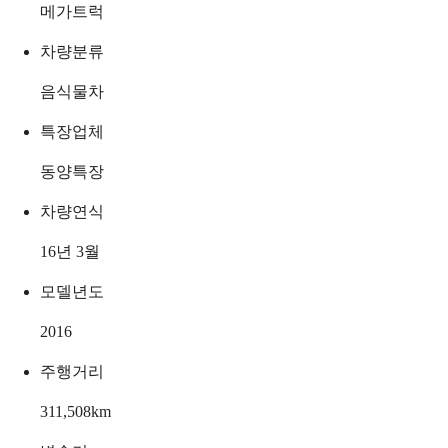
메가트럭
차량분류
음식물차
특장업체
동양특장
차량연식
16년 3월
모델년도
2016
주행거리
311,508
km