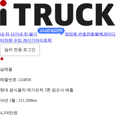
내 차 사기
내 차 팔기
영업용 번호판
화물백과
미디
어
차량 수입 계산기
아이트럭
딜러 전용 로그인
실매물
매물번호: 224858
현대 음식물차 메가트럭 5톤 덤프식 배출
16년 3월 | 311,508km
4,350만원