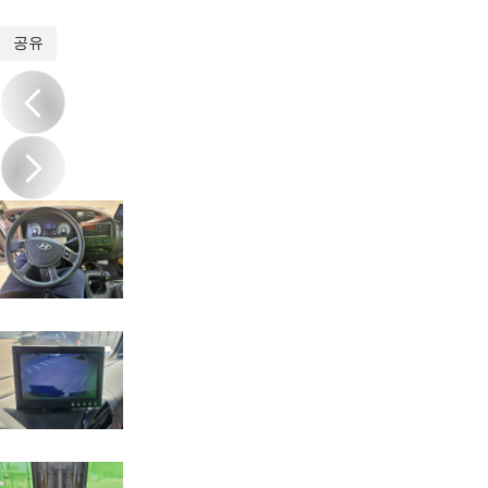
1
/
16
공유