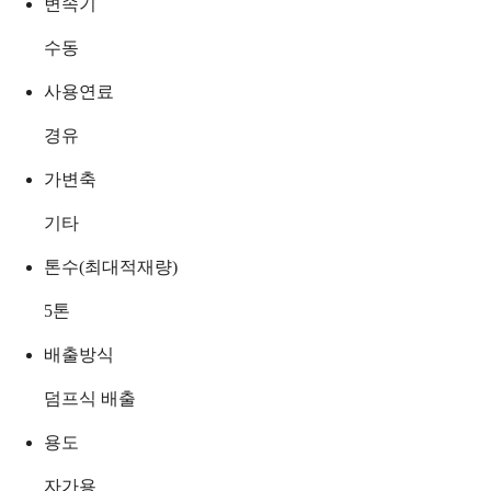
변속기
수동
사용연료
경유
가변축
기타
톤수(최대적재량)
5
톤
배출방식
덤프식 배출
용도
자가용