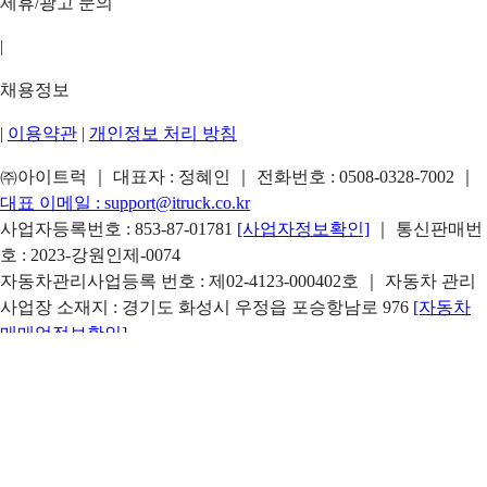
제휴/광고 문의
|
채용정보
|
이용약관
|
개인정보 처리 방침
㈜아이트럭 ｜ 대표자 : 정혜인 ｜ 전화번호 :
0508-0328-7002
｜
대표 이메일 :
support@itruck.co.kr
사업자등록번호 : 853-87-01781
[사업자정보확인]
｜ 통신판매번
호 : 2023-강원인제-0074
자동차관리사업등록 번호 : 제02-4123-000402호 ｜ 자동차 관리
사업장 소재지 : 경기도 화성시 우정읍 포승항남로 976
[자동차
매매업정보확인]
본사 주소 : 강원특별자치도 인제군 기린면 조침령로 1235-24 ｜
지점 주소 : 서울시 서초구 동작대로 230(방배동) 화련빌딩 3층
아이트럭 인증중고트럭은 ㈜아이트럭이 운영합니다. ㈜아이트
럭은 통신판매중개자로 통신판매의 당사자가 아니며, 상품 및 거
래정보, 거래에 대한 책임은 판매자에게 있습니다.