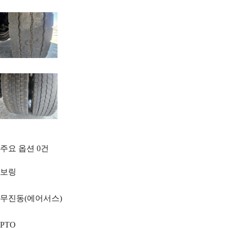
주요 옵션
0
건
보링
무진동(에어서스)
PTO