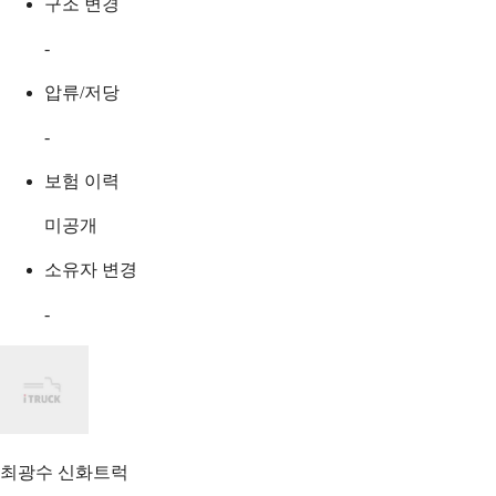
구조 변경
-
압류/저당
-
보험 이력
미공개
소유자 변경
-
최광수
신화트럭