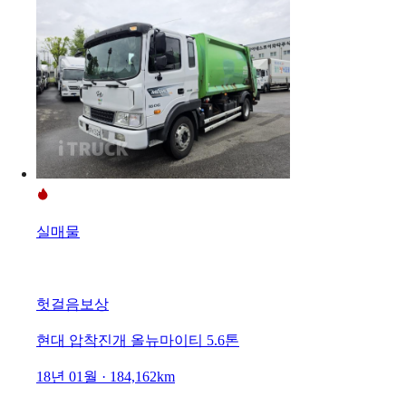
실매물
헛걸음보상
현대 압착진개 올뉴마이티 5.6톤
18년 01월 · 184,162km