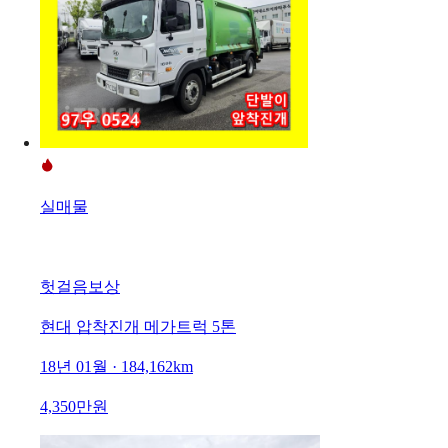
실매물
헛걸음보상
현대 압착진개 메가트럭 5톤
18년 01월 · 184,162km
4,350만원