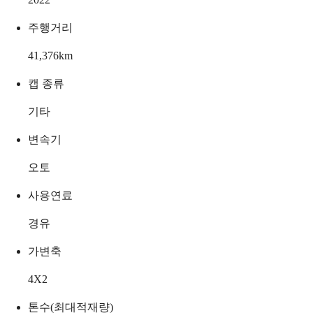
주행거리
41,376
km
캡 종류
기타
변속기
오토
사용연료
경유
가변축
4X2
톤수(최대적재량)