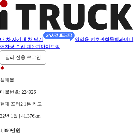
내 차 사기
내 차 팔기
영업용 번호판
화물백과
미디
어
차량 수입 계산기
아이트럭
딜러 전용 로그인
실매물
매물번호: 224926
현대 포터2 1톤 카고
22년 1월 | 41,376km
1,890만원