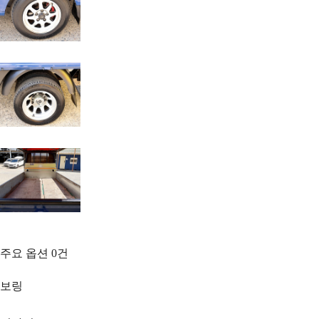
주요 옵션
0
건
보링