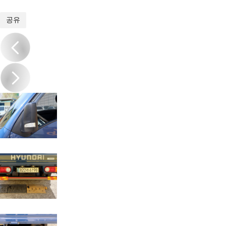
1
/
20
공유