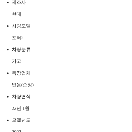
제조사
현대
차량모델
포터2
차량분류
카고
특장업체
없음(순정)
차량연식
22년 1월
모델년도
2022