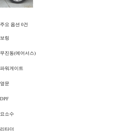
주요 옵션
0
건
보링
무진동(에어서스)
파워게이트
옆문
DPF
요소수
리타더