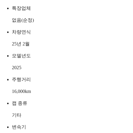
특장업체
없음(순정)
차량연식
25년 2월
모델년도
2025
주행거리
16,000
km
캡 종류
기타
변속기