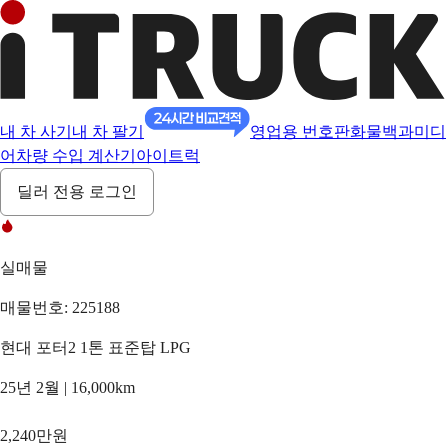
내 차 사기
내 차 팔기
영업용 번호판
화물백과
미디
어
차량 수입 계산기
아이트럭
딜러 전용 로그인
실매물
매물번호: 225188
현대 포터2 1톤 표준탑 LPG
25년 2월 | 16,000km
2,240만원