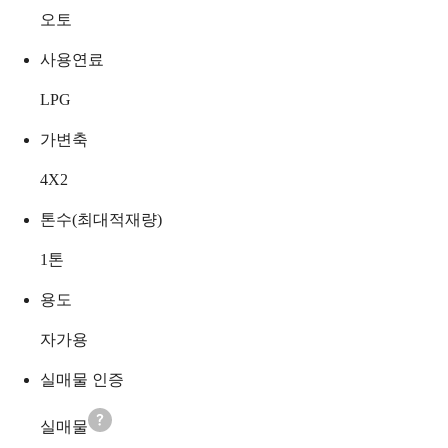
오토
사용연료
LPG
가변축
4X2
톤수(최대적재량)
1
톤
용도
자가용
실매물 인증
실매물