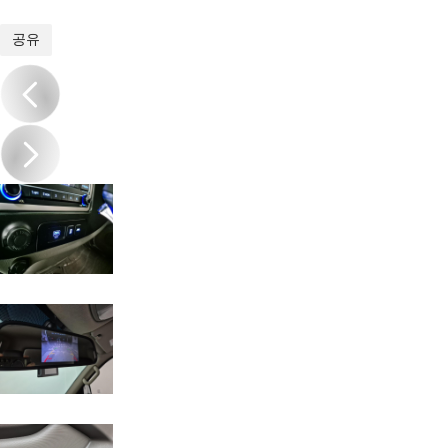
1
/
17
공유