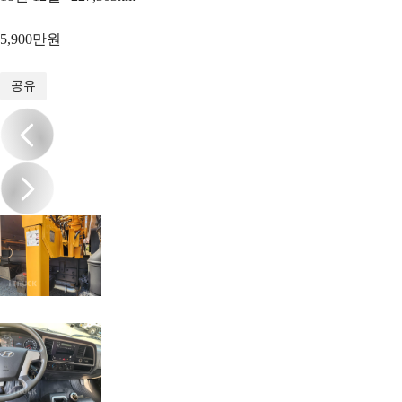
5,900만원
1
/
15
공유