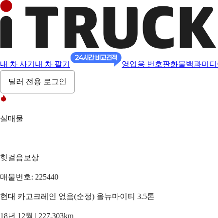
내 차 사기
내 차 팔기
영업용 번호판
화물백과
미디
딜러 전용 로그인
실매물
헛걸음보상
매물번호: 225440
현대 카고크레인 없음(순정) 올뉴마이티 3.5톤
18년 12월 | 227,303km