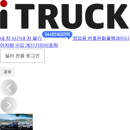
내 차 사기
내 차 팔기
영업용 번호판
화물백과
미디
어
차량 수입 계산기
아이트럭
딜러 전용 로그인
1
/
21
공유