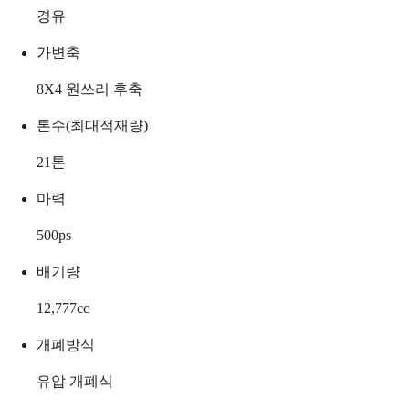
경유
가변축
8X4 원쓰리 후축
톤수(최대적재량)
21
톤
마력
500
ps
배기량
12,777
cc
개폐방식
유압 개폐식