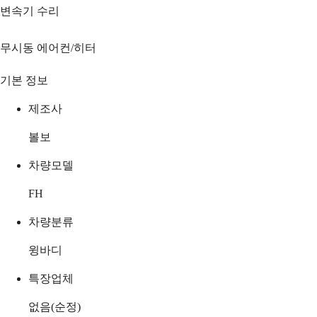
변속기 수리
무시동 에어컨/히터
기본 정보
제조사
볼보
차량모델
FH
차량분류
윙바디
특장업체
없음(순정)