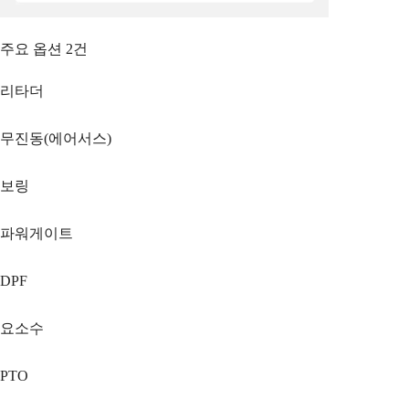
주요 옵션
2
건
리타더
무진동(에어서스)
보링
파워게이트
DPF
요소수
PTO