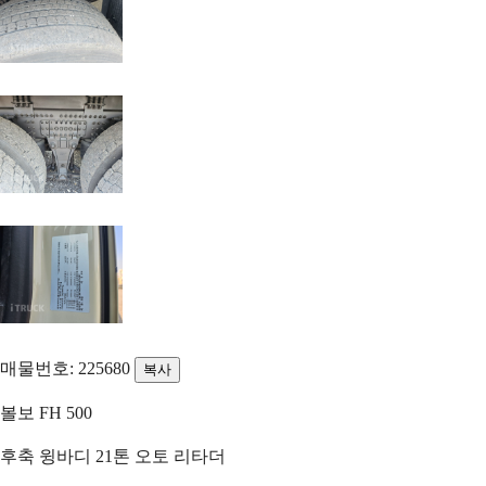
매물번호: 225680
복사
볼보 FH 500
후축 윙바디 21톤 오토 리타더