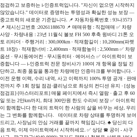
점검하고 보증하는 i-인증트럭입니다. "자신이 없으면 시작하지
않았습니다." 데이터로 증명하는 투명성과 확실한 성능 보장 —
중고트럭의 새로운 기준입니다. 📌 자동차등록번호 : 93나3573
📌 제시신고번호 :20261188670 📌 매매유형 : 직접매매 ✅ 차량
사양 · 차량내용 : 23년 11월식 볼보 FH 500 후축 윙바디 21톤 오
토 리타더 · 주행거리 : 300,000km · 적재함길이 : 10,200mm(파렛
트 18장) · 적재함너비 : 2,400mm · 적재함높이 : 2,500mm ✅ 차량
옵션 · 무시동에어컨 · 무시동히터 · 에어서스 ✅ 아이트럭이 보
증합니다 — i-인증트럭 전문 정비사가 100여 개 항목을 정밀 진
단하고, 최종 품질을 통과한 차량에만 인증마크를 부여합니다. ·
이전 운행 이력, 수리 내역, 사고 이력까지 100% 투명 공개 · 판매
전까지 주 1회 정밀 점검·클리닝으로 최상의 컨디션 유지 · [성능
점검표]·[마스터리포트] 매물 페이지에서 즉시 열람 · 출고 후 60
일 또는 2만km까지, 최대 300만원 한도 수리비 보장 ✅ 아이트럭
이 함께합니다 한 대의 트럭이 한 사람의 삶을 바꾸는 세상, 우리
는 그 변화를 함께합니다. 데이터로 차량 상태를 투명하게 보여
드리고, 사장님의 안심 거래를 끝까지 책임집니다. ♣ 당신의 다
음 트럭, 이제 아이트럭에서 시작하세요. ✅ 상담 ☎ 공이 - 사구