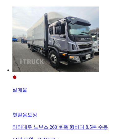
실매물
헛걸음보상
타타대우 노부스 260 후축 윙바디 8.5톤 수동