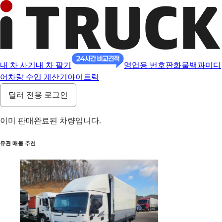
내 차 사기
내 차 팔기
영업용 번호판
화물백과
미디
어
차량 수입 계산기
아이트럭
딜러 전용 로그인
이미 판매완료된 차량입니다.
유관 매물 추천