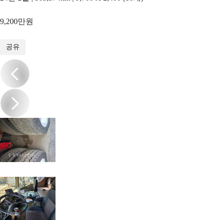
9,200만원
1
/
17
공유