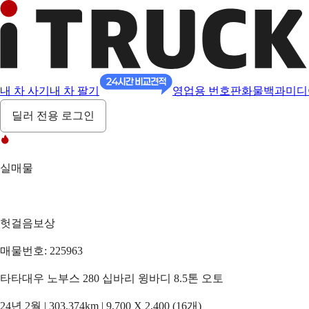
내 차 사기
내 차 팔기
영업용 번호판
화물백과
미디
딜러 전용 로그인
실매물
헛걸음보상
매물번호: 225963
타타대우 노부스 280 십바리 윙바디 8.5톤 오토
24년 2월 | 303,374km | 9,700 X 2,400 (16개)