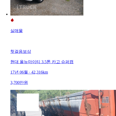
실매물
헛걸음보상
현대 올뉴마이티 3.5톤 카고 슈퍼캡
17년 06월 · 42,316km
3,700만원