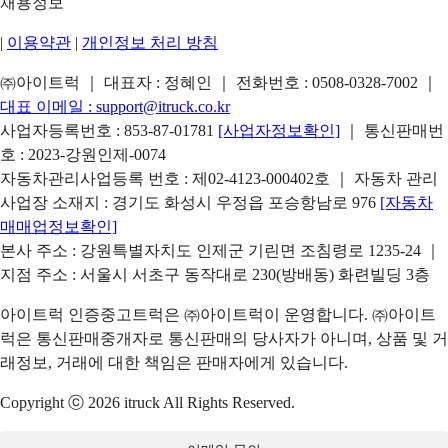
채용정보
|
이용약관
|
개인정보 처리 방침
㈜아이트럭 ｜ 대표자 : 정혜인 ｜ 전화번호 :
0508-0328-7002
｜
대표 이메일 :
support@itruck.co.kr
사업자등록번호 : 853-87-01781
[사업자정보확인]
｜ 통신판매번
호 : 2023-강원인제-0074
자동차관리사업등록 번호 : 제02-4123-000402호 ｜ 자동차 관리
사업장 소재지 : 경기도 화성시 우정읍 포승항남로 976
[자동차
매매업정보확인]
본사 주소 : 강원특별자치도 인제군 기린면 조침령로 1235-24 ｜
지점 주소 : 서울시 서초구 동작대로 230(방배동) 화련빌딩 3층
아이트럭 인증중고트럭은 ㈜아이트럭이 운영합니다. ㈜아이트
럭은 통신판매중개자로 통신판매의 당사자가 아니며, 상품 및 거
래정보, 거래에 대한 책임은 판매자에게 있습니다.
Copyright ⓒ 2026 itruck All Rights Reserved.