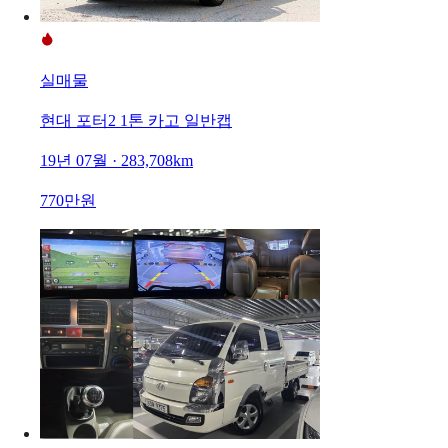
실매물
현대 포터2 1톤 카고 일반캡
19년 07월 · 283,708km
770만원