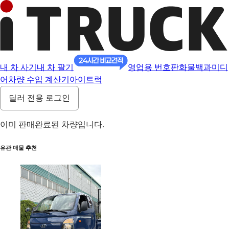
내 차 사기
내 차 팔기
영업용 번호판
화물백과
미디
어
차량 수입 계산기
아이트럭
딜러 전용 로그인
이미 판매완료된 차량입니다.
유관 매물 추천