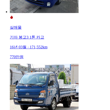
실매물
기아 봉고3 1톤 카고
16년 03월 · 171,552km
770만원