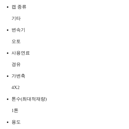
캡 종류
기타
변속기
오토
사용연료
경유
가변축
4X2
톤수(최대적재량)
1
톤
용도