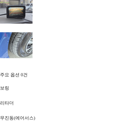
주요 옵션
0
건
보링
리타더
무진동(에어서스)