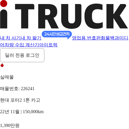
내 차 사기
내 차 팔기
영업용 번호판
화물백과
미디
어
차량 수입 계산기
아이트럭
딜러 전용 로그인
실매물
매물번호: 226241
현대 포터2 1톤 카고
22년 11월 | 150,000km
1,390만원