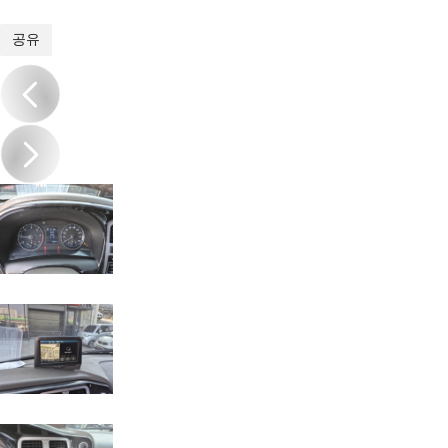
1
/
14
공유