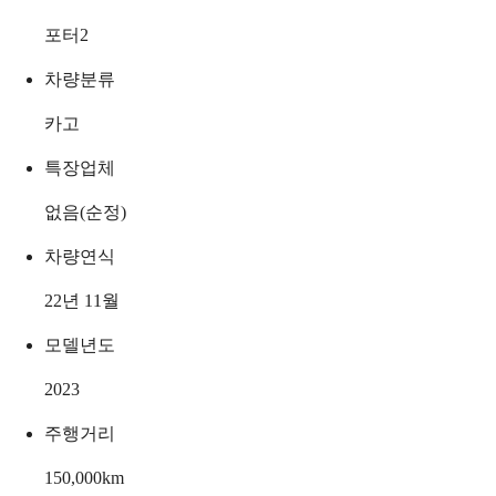
포터2
차량분류
카고
특장업체
없음(순정)
차량연식
22년 11월
모델년도
2023
주행거리
150,000
km