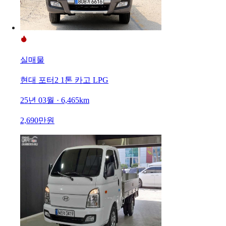
실매물
현대 포터2 1톤 카고 LPG
25년 03월 · 6,465km
2,690만원