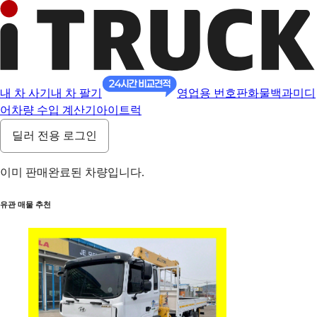
내 차 사기
내 차 팔기
영업용 번호판
화물백과
미디
어
차량 수입 계산기
아이트럭
딜러 전용 로그인
이미 판매완료된 차량입니다.
유관 매물 추천