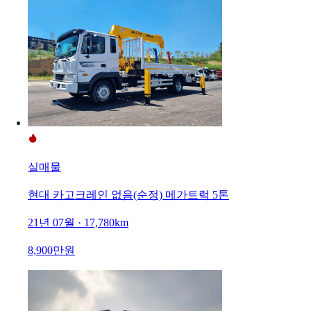
실매물
현대 카고크레인 없음(순정) 메가트럭 5톤
21년 07월 · 17,780km
8,900만원