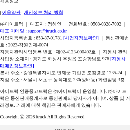
채용정보
|
이용약관
|
개인정보 처리 방침
㈜아이트럭 ｜ 대표자 : 정혜인 ｜ 전화번호 :
0508-0328-7002
｜
대표 이메일 :
support@itruck.co.kr
사업자등록번호 : 853-87-01781
[사업자정보확인]
｜ 통신판매번
호 : 2023-강원인제-0074
자동차관리사업등록 번호 : 제02-4123-000402호 ｜ 자동차 관리
사업장 소재지 : 경기도 화성시 우정읍 포승항남로 976
[자동차
매매업정보확인]
본사 주소 : 강원특별자치도 인제군 기린면 조침령로 1235-24 ｜
지점 주소 : 서울시 서초구 동작대로 230(방배동) 화련빌딩 3층
아이트럭 인증중고트럭은 ㈜아이트럭이 운영합니다. ㈜아이트
럭은 통신판매중개자로 통신판매의 당사자가 아니며, 상품 및 거
래정보, 거래에 대한 책임은 판매자에게 있습니다.
Copyright ⓒ 2026 itruck All Rights Reserved.