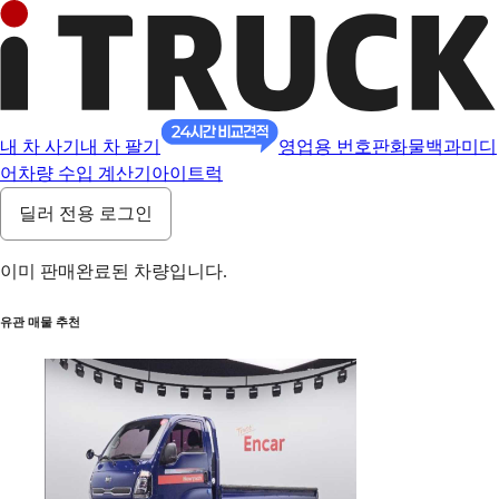
내 차 사기
내 차 팔기
영업용 번호판
화물백과
미디
어
차량 수입 계산기
아이트럭
딜러 전용 로그인
이미 판매완료된 차량입니다.
유관 매물 추천