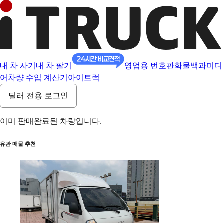
내 차 사기
내 차 팔기
영업용 번호판
화물백과
미디
어
차량 수입 계산기
아이트럭
딜러 전용 로그인
이미 판매완료된 차량입니다.
유관 매물 추천