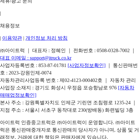
제휴/광고 문의
|
채용정보
|
이용약관
|
개인정보 처리 방침
㈜아이트럭 ｜ 대표자 : 정혜인 ｜ 전화번호 :
0508-0328-7002
｜
대표 이메일 :
support@itruck.co.kr
사업자등록번호 : 853-87-01781
[사업자정보확인]
｜ 통신판매번
호 : 2023-강원인제-0074
자동차관리사업등록 번호 : 제02-4123-000402호 ｜ 자동차 관리
사업장 소재지 : 경기도 화성시 우정읍 포승항남로 976
[자동차
매매업정보확인]
본사 주소 : 강원특별자치도 인제군 기린면 조침령로 1235-24 ｜
지점 주소 : 서울시 서초구 동작대로 230(방배동) 화련빌딩 3층
아이트럭 인증중고트럭은 ㈜아이트럭이 운영합니다. ㈜아이트
럭은 통신판매중개자로 통신판매의 당사자가 아니며, 상품 및 거
래정보, 거래에 대한 책임은 판매자에게 있습니다.