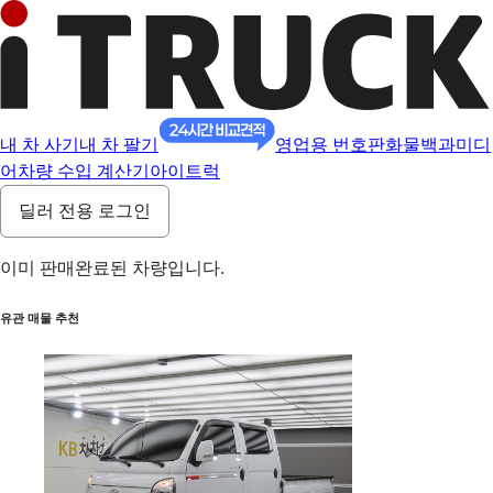
내 차 사기
내 차 팔기
영업용 번호판
화물백과
미디
어
차량 수입 계산기
아이트럭
딜러 전용 로그인
이미 판매완료된 차량입니다.
유관 매물 추천