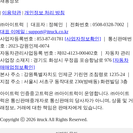
채용정보
|
이용약관
|
개인정보 처리 방침
㈜아이트럭 ｜ 대표자 : 정혜인 ｜ 전화번호 :
0508-0328-7002
｜
대표 이메일 :
support@itruck.co.kr
사업자등록번호 : 853-87-01781
[사업자정보확인]
｜ 통신판매번
호 : 2023-강원인제-0074
자동차관리사업등록 번호 : 제02-4123-000402호 ｜ 자동차 관리
사업장 소재지 : 경기도 화성시 우정읍 포승항남로 976
[자동차
매매업정보확인]
본사 주소 : 강원특별자치도 인제군 기린면 조침령로 1235-24 ｜
지점 주소 : 서울시 서초구 동작대로 230(방배동) 화련빌딩 3층
아이트럭 인증중고트럭은 ㈜아이트럭이 운영합니다. ㈜아이트
럭은 통신판매중개자로 통신판매의 당사자가 아니며, 상품 및 거
래정보, 거래에 대한 책임은 판매자에게 있습니다.
Copyright ⓒ 2026 itruck All Rights Reserved.