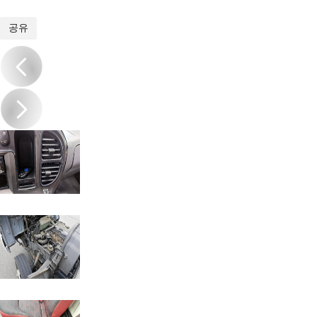
1
/
20
공유