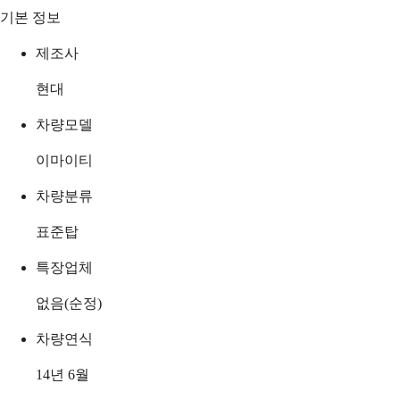
기본 정보
제조사
현대
차량모델
이마이티
차량분류
표준탑
특장업체
없음(순정)
차량연식
14년 6월