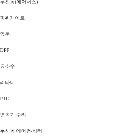
무진동(에어서스)
파워게이트
옆문
DPF
요소수
리타더
PTO
변속기 수리
무시동 에어컨/히터