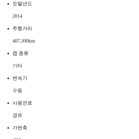
모델년도
2014
주행거리
407,300
km
캡 종류
기타
변속기
수동
사용연료
경유
가변축