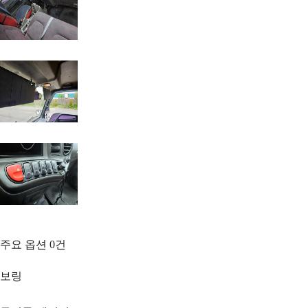
주요 옵션
0
건
보링