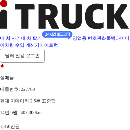
내 차 사기
내 차 팔기
영업용 번호판
화물백과
미디
어
차량 수입 계산기
아이트럭
딜러 전용 로그인
실매물
매물번호: 227768
현대 이마이티 2.5톤 표준탑
14년 6월 | 407,300km
1,350만원