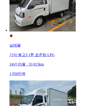
실매물
기아 봉고3 1톤 표준탑 LPG
24년 05월 · 33,015km
1,950만원