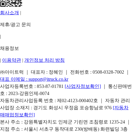
회사소개
|
제휴/광고 문의
|
채용정보
|
이용약관
|
개인정보 처리 방침
㈜아이트럭 ｜ 대표자 : 정혜인 ｜ 전화번호 :
0508-0328-7002
｜
대표 이메일 :
support@itruck.co.kr
사업자등록번호 : 853-87-01781
[사업자정보확인]
｜ 통신판매번
호 : 2023-강원인제-0074
자동차관리사업등록 번호 : 제02-4123-000402호 ｜ 자동차 관리
사업장 소재지 : 경기도 화성시 우정읍 포승항남로 976
[자동차
매매업정보확인]
본사 주소 : 강원특별자치도 인제군 기린면 조침령로 1235-24 ｜
지점 주소 : 서울시 서초구 동작대로 230(방배동) 화련빌딩 3층