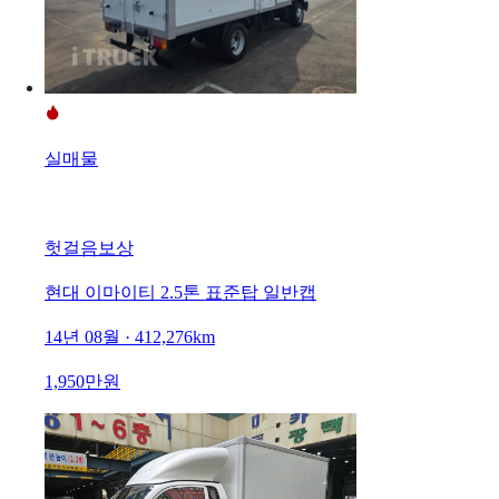
실매물
헛걸음보상
현대 이마이티 2.5톤 표준탑 일반캡
14년 08월 · 412,276km
1,950만원