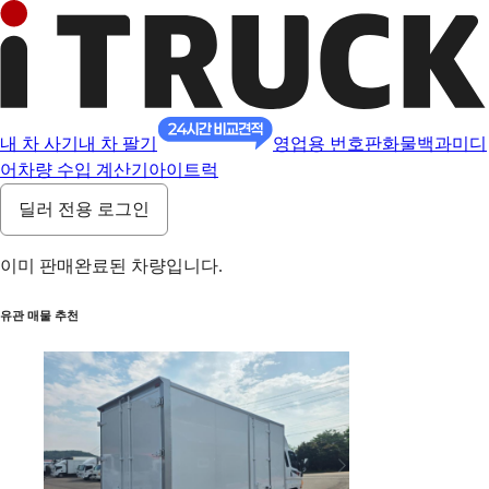
내 차 사기
내 차 팔기
영업용 번호판
화물백과
미디
어
차량 수입 계산기
아이트럭
딜러 전용 로그인
이미 판매완료된 차량입니다.
유관 매물 추천