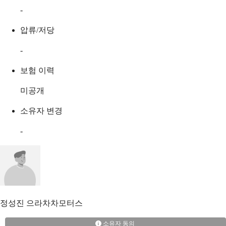
-
압류/저당
-
보험 이력
미공개
소유자 변경
-
정성진
으라차차모터스
소유자 동의