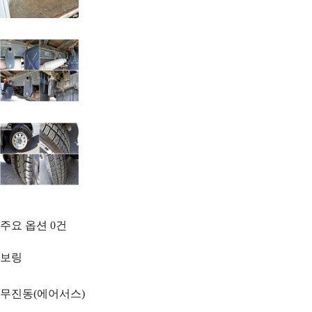
주요 옵션
0
건
보링
무진동(에어서스)