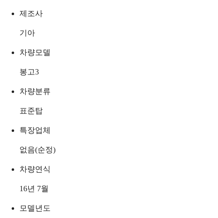
제조사
기아
차량모델
봉고3
차량분류
표준탑
특장업체
없음(순정)
차량연식
16년 7월
모델년도