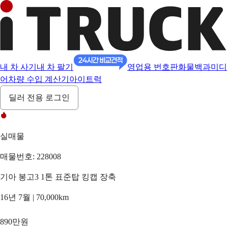
내 차 사기
내 차 팔기
영업용 번호판
화물백과
미디
어
차량 수입 계산기
아이트럭
딜러 전용 로그인
실매물
매물번호: 228008
기아 봉고3 1톤 표준탑 킹캡 장축
16년 7월 | 70,000km
890만원