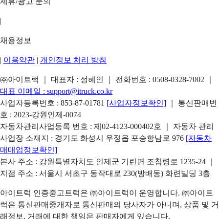
제휴/광고 문의
|
채용정보
|
이용약관
|
개인정보 처리 방침
㈜아이트럭 ｜ 대표자 : 정혜인 ｜ 전화번호 :
0508-0328-7002
｜
대표 이메일 :
support@itruck.co.kr
사업자등록번호 : 853-87-01781
[사업자정보확인]
｜ 통신판매번
호 : 2023-강원인제-0074
자동차관리사업등록 번호 : 제02-4123-000402호 ｜ 자동차 관리
사업장 소재지 : 경기도 화성시 우정읍 포승항남로 976
[자동차
매매업정보확인]
본사 주소 : 강원특별자치도 인제군 기린면 조침령로 1235-24 ｜
지점 주소 : 서울시 서초구 동작대로 230(방배동) 화련빌딩 3층
아이트럭 인증중고트럭은 ㈜아이트럭이 운영합니다. ㈜아이트
럭은 통신판매중개자로 통신판매의 당사자가 아니며, 상품 및 거
래정보, 거래에 대한 책임은 판매자에게 있습니다.