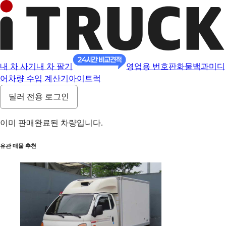
내 차 사기
내 차 팔기
영업용 번호판
화물백과
미디
어
차량 수입 계산기
아이트럭
딜러 전용 로그인
이미 판매완료된 차량입니다.
유관 매물 추천