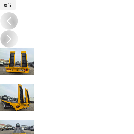
1
/
10
공유