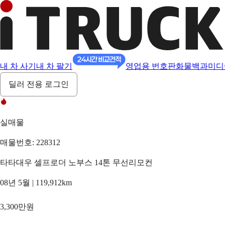
내 차 사기
내 차 팔기
영업용 번호판
화물백과
미디
딜러 전용 로그인
실매물
매물번호: 228312
타타대우 셀프로더 노부스 14톤 무선리모컨
08년 5월 | 119,912km
3,300만원