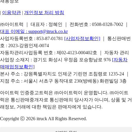
채용정보
|
이용약관
|
개인정보 처리 방침
㈜아이트럭 ｜ 대표자 : 정혜인 ｜ 전화번호 :
0508-0328-7002
｜
대표 이메일 :
support@itruck.co.kr
사업자등록번호 : 853-87-01781
[사업자정보확인]
｜ 통신판매번
호 : 2023-강원인제-0074
자동차관리사업등록 번호 : 제02-4123-000402호 ｜ 자동차 관리
사업장 소재지 : 경기도 화성시 우정읍 포승항남로 976
[자동차
매매업정보확인]
본사 주소 : 강원특별자치도 인제군 기린면 조침령로 1235-24 ｜
지점 주소 : 서울시 서초구 동작대로 230(방배동) 화련빌딩 3층
아이트럭 인증중고트럭은 ㈜아이트럭이 운영합니다. ㈜아이트
럭은 통신판매중개자로 통신판매의 당사자가 아니며, 상품 및 거
래정보, 거래에 대한 책임은 판매자에게 있습니다.
Copyright ⓒ 2026 itruck All Rights Reserved.