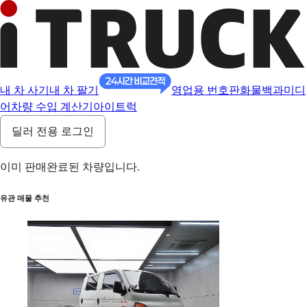
내 차 사기
내 차 팔기
영업용 번호판
화물백과
미디
어
차량 수입 계산기
아이트럭
딜러 전용 로그인
이미 판매완료된 차량입니다.
유관 매물 추천