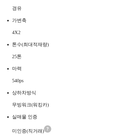
경유
가변축
4X2
톤수(최대적재량)
25
톤
마력
540
ps
상하차방식
무빙워크(워킹카)
실매물 인증
미인증(직거래)