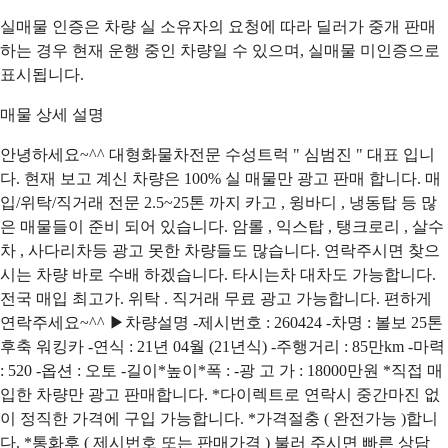
실매물 인증은 차량 실 소유자의 요청에 따라 딜러가 중개 판매
하는 경우 현재 운행 중인 차량일 수 있으며, 실매물 미인증으로
표시됩니다.
매물 상세 설명
안녕하세요~^^ 대형화물차전문 수성트럭 " 심범진 " 대표 입니
다. 현재 보고 계신 차량은 100% 실 매물만 광고 판매 합니다. 매
입/위탁/직거래 전문 2.5~25톤 까지 카고 , 윙바디 , 냉동탑 등 많
은 매물들이 준비 되어 있습니다. 암롤 , 익스탑 , 탱크로리 , 살수
차 , 사다리차등 광고 못한 차량들도 많습니다. 연락주시면 찾으
시는 차량 바로 수배 하겠습니다. 타시는차 대차도 가능합니다.
전국 매입 최고가. 위탁 . 직거래 무료 광고 가능합니다. 편하게
연락주세요~^^ ▶차량설명 -제시번호 : 260424 -차명 : 볼보 25톤
후축 워킹카 -연식 : 21년 04월 (21년식) -주행거리 : 85만km -마력
: 520 -옵션 : 오토 -길이*높이*폭 : -광 고 가 : 18000만원 *직접 매
입한 차량만 광고 판매합니다. *다이렉트로 연락시 중간마진 없
이 정직한 가격에 구입 가능합니다. *가격절충 ( 완전가능 )합니
다. *통화후 ( 제시번호 또는 판매가격 ) 불러 주시면 빠른 상담