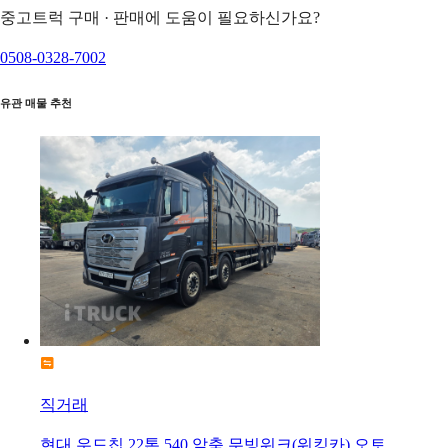
중고트럭 구매 · 판매에 도움이 필요하신가요?
0508-0328-7002
유관 매물 추천
직거래
현대 우드칩 22톤 540 앞축 무빙워크(워킹카) 오토