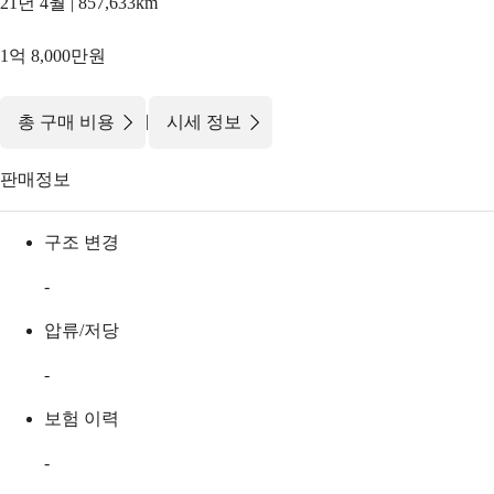
21년 4월 | 857,633km
1억 8,000만원
|
총 구매 비용
시세 정보
판매정보
구조 변경
-
압류/저당
-
보험 이력
-