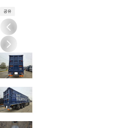
1
/
10
공유