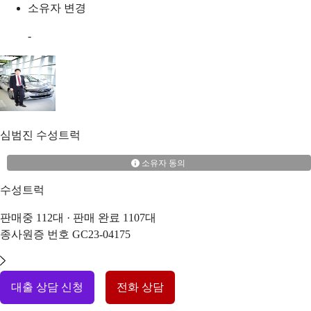
소유자 변경
-
심범진
수성트럭
소유자 동의
수성트럭
판매중
112
대 · 판매 완료
1107
대
종사원증 번호
GC23-04175
대출 상담 신청
전화 상담