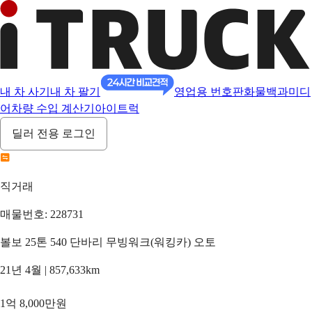
내 차 사기
내 차 팔기
영업용 번호판
화물백과
미디
어
차량 수입 계산기
아이트럭
딜러 전용 로그인
직거래
매물번호: 228731
볼보 25톤 540 단바리 무빙워크(워킹카) 오토
21년 4월 | 857,633km
1억 8,000만원