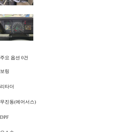
주요 옵션
0
건
보링
리타더
무진동(에어서스)
DPF