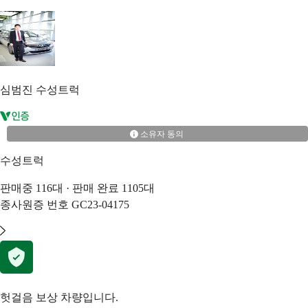
심범진
수성트럭
소유자 동의
수성트럭
판매중
116
대 · 판매 완료
1105
대
종사원증 번호
GC23-04175
헛걸음 보상 차량입니다.