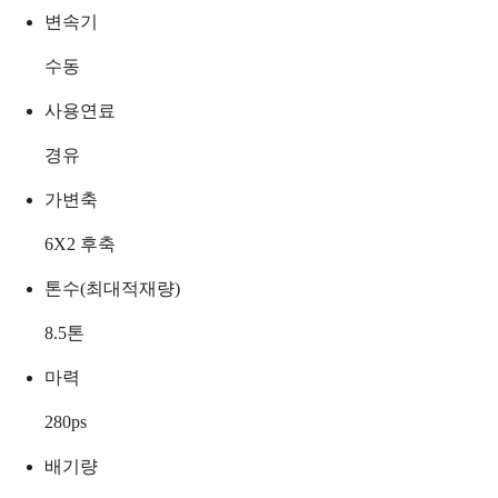
변속기
수동
사용연료
경유
가변축
6X2 후축
톤수(최대적재량)
8.5
톤
마력
280
ps
배기량