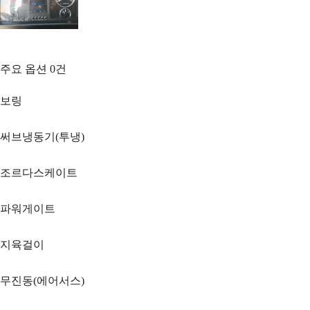
주요 옵션
0
건
보링
써브냉동기(투냉)
조르다스케이트
파워게이트
지육걸이
무진동(에어서스)