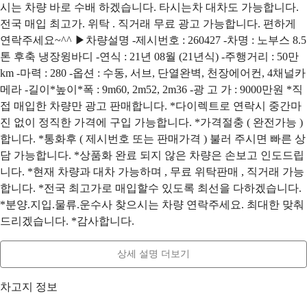
시는 차량 바로 수배 하겠습니다. 타시는차 대차도 가능합니다.
전국 매입 최고가. 위탁 . 직거래 무료 광고 가능합니다. 편하게
연락주세요~^^ ▶차량설명 -제시번호 : 260427 -차명 : 노부스 8.5
톤 후축 냉장윙바디 -연식 : 21년 08월 (21년식) -주행거리 : 50만
km -마력 : 280 -옵션 : 수동, 서브, 단열완벽, 천장에어컨, 4채널카
메라 -길이*높이*폭 : 9m60, 2m52, 2m36 -광 고 가 : 9000만원 *직
접 매입한 차량만 광고 판매합니다. *다이렉트로 연락시 중간마
진 없이 정직한 가격에 구입 가능합니다. *가격절충 ( 완전가능 )
합니다. *통화후 ( 제시번호 또는 판매가격 ) 불러 주시면 빠른 상
담 가능합니다. *상품화 완료 되지 않은 차량은 손보고 인도드립
니다. *현재 차량과 대차 가능하며 , 무료 위탁판매 , 직거래 가능
합니다. *전국 최고가로 매입할수 있도록 최선을 다하겠습니다.
*분양.지입.물류.운수사 찾으시는 차량 연락주세요. 최대한 맞춰
드리겠습니다. *감사합니다.
상세 설명 더보기
차고지 정보