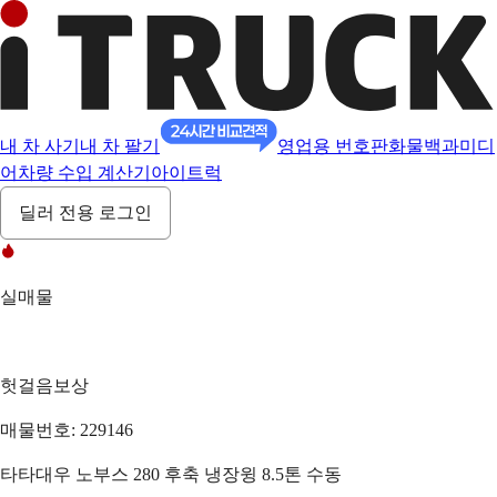
내 차 사기
내 차 팔기
영업용 번호판
화물백과
미디
어
차량 수입 계산기
아이트럭
딜러 전용 로그인
실매물
헛걸음보상
매물번호: 229146
타타대우 노부스 280 후축 냉장윙 8.5톤 수동