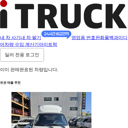
내 차 사기
내 차 팔기
영업용 번호판
화물백과
미디
어
차량 수입 계산기
아이트럭
딜러 전용 로그인
이미 판매완료된 차량입니다.
유관 매물 추천