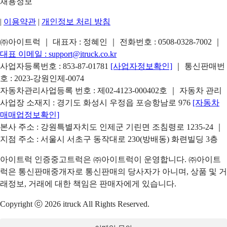
채용정보
|
이용약관
|
개인정보 처리 방침
㈜아이트럭 ｜ 대표자 : 정혜인 ｜ 전화번호 :
0508-0328-7002
｜
대표 이메일 :
support@itruck.co.kr
사업자등록번호 : 853-87-01781
[사업자정보확인]
｜ 통신판매번
호 : 2023-강원인제-0074
자동차관리사업등록 번호 : 제02-4123-000402호 ｜ 자동차 관리
사업장 소재지 : 경기도 화성시 우정읍 포승항남로 976
[자동차
매매업정보확인]
본사 주소 : 강원특별자치도 인제군 기린면 조침령로 1235-24 ｜
지점 주소 : 서울시 서초구 동작대로 230(방배동) 화련빌딩 3층
아이트럭 인증중고트럭은 ㈜아이트럭이 운영합니다. ㈜아이트
럭은 통신판매중개자로 통신판매의 당사자가 아니며, 상품 및 거
래정보, 거래에 대한 책임은 판매자에게 있습니다.
Copyright ⓒ 2026 itruck All Rights Reserved.