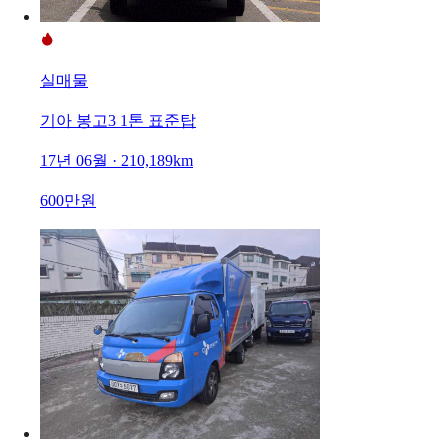
실매물
기아 봉고3 1톤 표준탑
17년 06월 · 210,189km
600만원