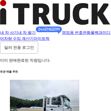
내 차 사기
내 차 팔기
영업용 번호판
화물백과
미디
어
차량 수입 계산기
아이트럭
딜러 전용 로그인
이미 판매완료된 차량입니다.
유관 매물 추천