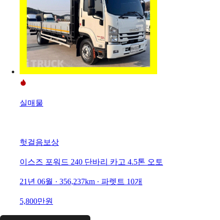
실매물
헛걸음보상
이스즈 포워드 240 단바리 카고 4.5톤 오토
21년 06월 · 356,237km · 파렛트 10개
5,800만원