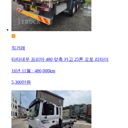
직거래
타타대우 프리마 480 앞축 카고 25톤 오토 리타더
16년 11월 · 480,000km
5,300만원