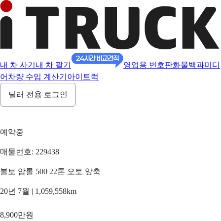
내 차 사기
내 차 팔기
영업용 번호판
화물백과
미디
어
차량 수입 계산기
아이트럭
딜러 전용 로그인
예약중
매물번호: 229438
볼보 암롤 500 22톤 오토 앞축
20년 7월 | 1,059,558km
8,900만원