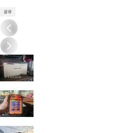
1
/
19
공유