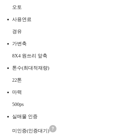
오토
사용연료
경유
가변축
8X4 원쓰리 앞축
톤수(최대적재량)
22
톤
마력
500
ps
실매물 인증
미인증(인증대기)