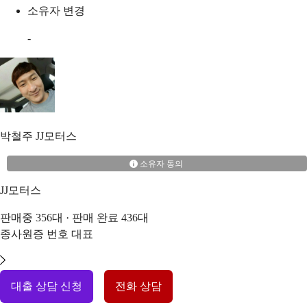
소유자 변경
-
박철주
JJ모터스
소유자 동의
JJ모터스
판매중
356
대 · 판매 완료
436
대
종사원증 번호
대표
대출 상담 신청
전화 상담