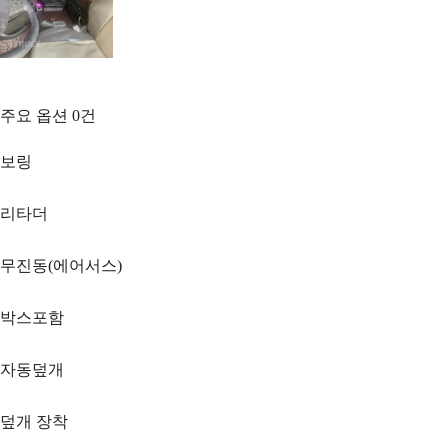
주요 옵션
0
건
보링
리타더
무진동(에어서스)
박스포함
자동덮개
덮개 장착