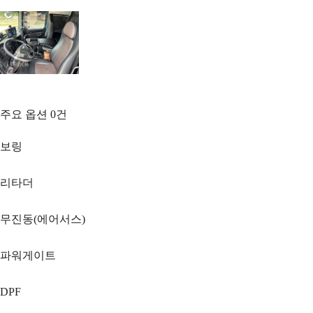
주요 옵션
0
건
보링
리타더
무진동(에어서스)
파워게이트
DPF