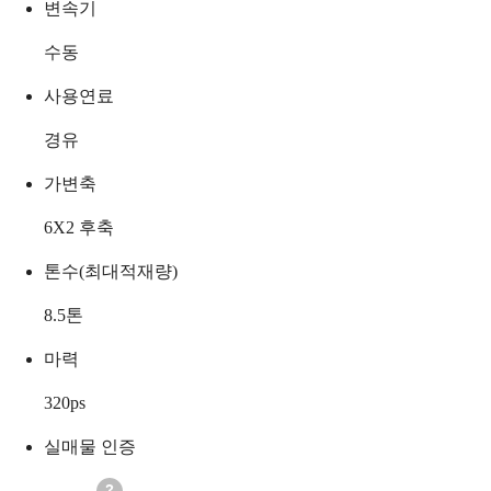
변속기
수동
사용연료
경유
가변축
6X2 후축
톤수(최대적재량)
8.5
톤
마력
320
ps
실매물 인증