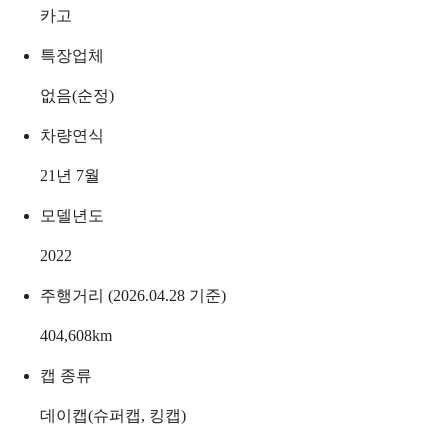
카고
특장업체
없음(순정)
차량연식
21년 7월
모델년도
2022
주행거리 (2026.04.28 기준)
404,608
km
캡 종류
데이캡(슈퍼캡, 킹캡)