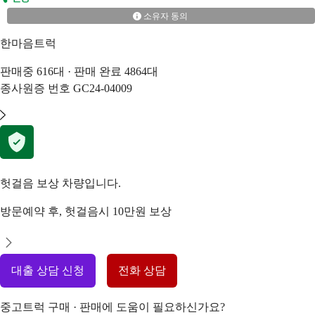
소유자 동의
한마음트럭
판매중
616
대 · 판매 완료
4864
대
종사원증 번호
GC24-04009
헛걸음 보상 차량입니다.
방문예약 후, 헛걸음시 10만원 보상
대출 상담 신청
전화 상담
중고트럭 구매 · 판매에 도움이 필요하신가요?