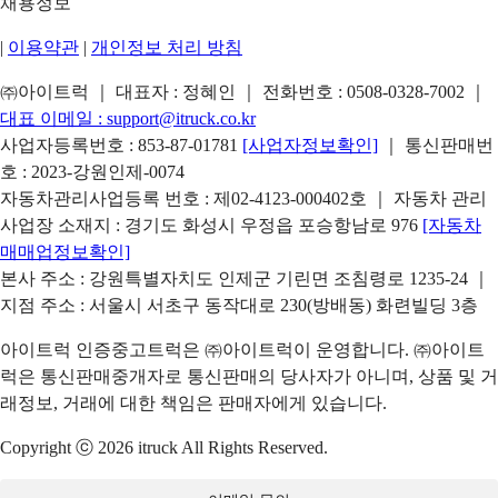
채용정보
|
이용약관
|
개인정보 처리 방침
㈜아이트럭 ｜ 대표자 : 정혜인 ｜ 전화번호 :
0508-0328-7002
｜
대표 이메일 :
support@itruck.co.kr
사업자등록번호 : 853-87-01781
[사업자정보확인]
｜ 통신판매번
호 : 2023-강원인제-0074
자동차관리사업등록 번호 : 제02-4123-000402호 ｜ 자동차 관리
사업장 소재지 : 경기도 화성시 우정읍 포승항남로 976
[자동차
매매업정보확인]
본사 주소 : 강원특별자치도 인제군 기린면 조침령로 1235-24 ｜
지점 주소 : 서울시 서초구 동작대로 230(방배동) 화련빌딩 3층
아이트럭 인증중고트럭은 ㈜아이트럭이 운영합니다. ㈜아이트
럭은 통신판매중개자로 통신판매의 당사자가 아니며, 상품 및 거
래정보, 거래에 대한 책임은 판매자에게 있습니다.
Copyright ⓒ 2026 itruck All Rights Reserved.