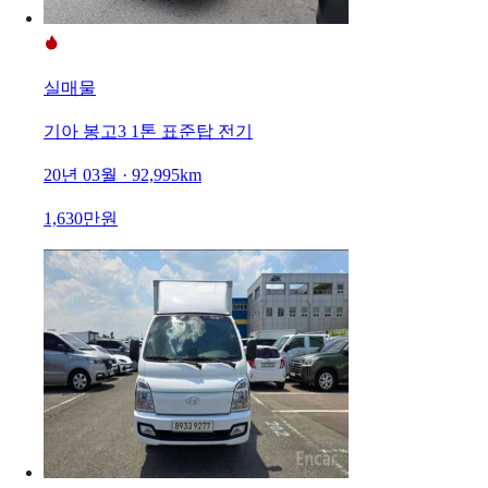
실매물
기아 봉고3 1톤 표준탑 전기
20년 03월 · 92,995km
1,630만원