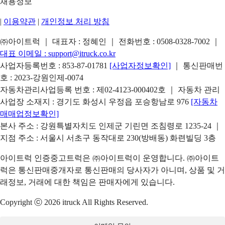
채용정보
|
이용약관
|
개인정보 처리 방침
㈜아이트럭 ｜ 대표자 : 정혜인 ｜ 전화번호 :
0508-0328-7002
｜
대표 이메일 :
support@itruck.co.kr
사업자등록번호 : 853-87-01781
[사업자정보확인]
｜ 통신판매번
호 : 2023-강원인제-0074
자동차관리사업등록 번호 : 제02-4123-000402호 ｜ 자동차 관리
사업장 소재지 : 경기도 화성시 우정읍 포승항남로 976
[자동차
매매업정보확인]
본사 주소 : 강원특별자치도 인제군 기린면 조침령로 1235-24 ｜
지점 주소 : 서울시 서초구 동작대로 230(방배동) 화련빌딩 3층
아이트럭 인증중고트럭은 ㈜아이트럭이 운영합니다. ㈜아이트
럭은 통신판매중개자로 통신판매의 당사자가 아니며, 상품 및 거
래정보, 거래에 대한 책임은 판매자에게 있습니다.
Copyright ⓒ 2026 itruck All Rights Reserved.