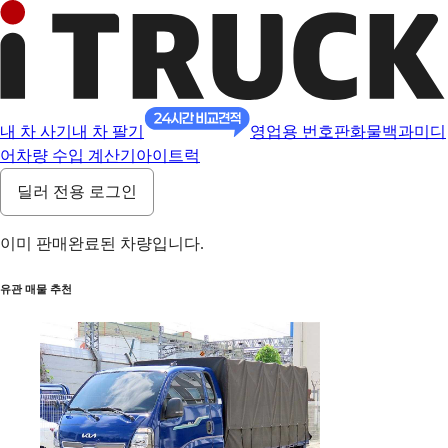
내 차 사기
내 차 팔기
영업용 번호판
화물백과
미디
어
차량 수입 계산기
아이트럭
딜러 전용 로그인
이미 판매완료된 차량입니다.
유관 매물 추천