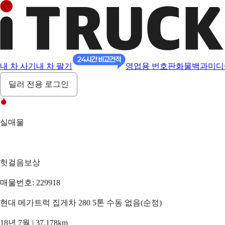
내 차 사기
내 차 팔기
영업용 번호판
화물백과
미디
딜러 전용 로그인
실매물
헛걸음보상
매물번호: 229918
현대 메가트럭 집게차 280 5톤 수동 없음(순정)
18년 7월 | 37,178km