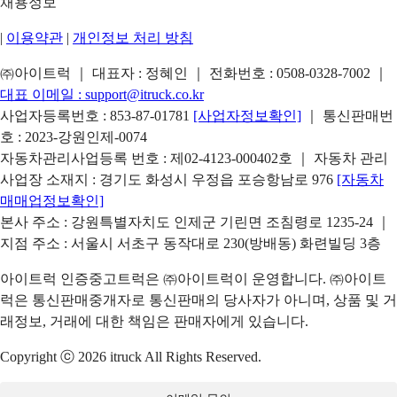
채용정보
|
이용약관
|
개인정보 처리 방침
㈜아이트럭 ｜ 대표자 : 정혜인 ｜ 전화번호 :
0508-0328-7002
｜
대표 이메일 :
support@itruck.co.kr
사업자등록번호 : 853-87-01781
[사업자정보확인]
｜ 통신판매번
호 : 2023-강원인제-0074
자동차관리사업등록 번호 : 제02-4123-000402호 ｜ 자동차 관리
사업장 소재지 : 경기도 화성시 우정읍 포승항남로 976
[자동차
매매업정보확인]
본사 주소 : 강원특별자치도 인제군 기린면 조침령로 1235-24 ｜
지점 주소 : 서울시 서초구 동작대로 230(방배동) 화련빌딩 3층
아이트럭 인증중고트럭은 ㈜아이트럭이 운영합니다. ㈜아이트
럭은 통신판매중개자로 통신판매의 당사자가 아니며, 상품 및 거
래정보, 거래에 대한 책임은 판매자에게 있습니다.
Copyright ⓒ 2026 itruck All Rights Reserved.