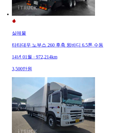
실매물
타타대우 노부스 260 후축 윙바디 6.5톤 수동
14년 01월 · 972,214km
3,500만원