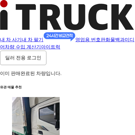
내 차 사기
내 차 팔기
영업용 번호판
화물백과
미디
어
차량 수입 계산기
아이트럭
딜러 전용 로그인
이미 판매완료된 차량입니다.
유관 매물 추천