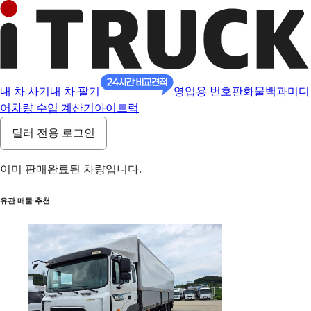
내 차 사기
내 차 팔기
영업용 번호판
화물백과
미디
어
차량 수입 계산기
아이트럭
딜러 전용 로그인
이미 판매완료된 차량입니다.
유관 매물 추천