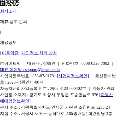
회사소개
|
제휴/광고 문의
|
채용정보
|
이용약관
|
개인정보 처리 방침
㈜아이트럭 ｜ 대표자 : 정혜인 ｜ 전화번호 :
0508-0328-7002
｜
대표 이메일 :
support@itruck.co.kr
사업자등록번호 : 853-87-01781
[사업자정보확인]
｜ 통신판매번
호 : 2023-강원인제-0074
자동차관리사업등록 번호 : 제02-4123-000402호 ｜ 자동차 관리
사업장 소재지 : 경기도 화성시 우정읍 포승항남로 976
[자동차
매매업정보확인]
본사 주소 : 강원특별자치도 인제군 기린면 조침령로 1235-24 ｜
지점 주소 : 서울시 서초구 동작대로 230(방배동) 화련빌딩 3층