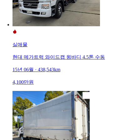
실매물
현대 메가트럭 와이드캡 윙바디 4.5톤 수동
15년 06월 · 438,543km
4,100만원