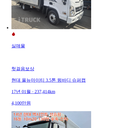
실매물
헛걸음보상
현대 올뉴마이티 3.5톤 윙바디 슈퍼캡
17년 01월 · 237,414km
4,100만원