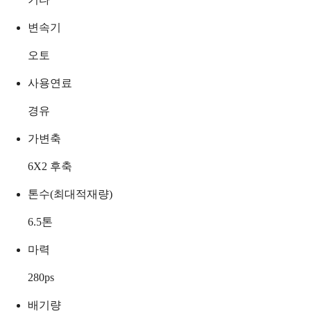
변속기
오토
사용연료
경유
가변축
6X2 후축
톤수(최대적재량)
6.5
톤
마력
280
ps
배기량