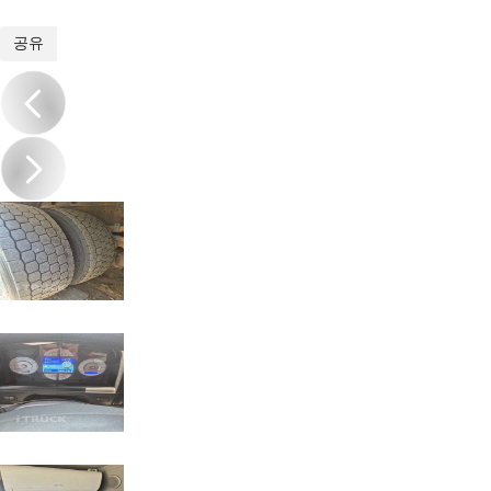
1
/
10
공유