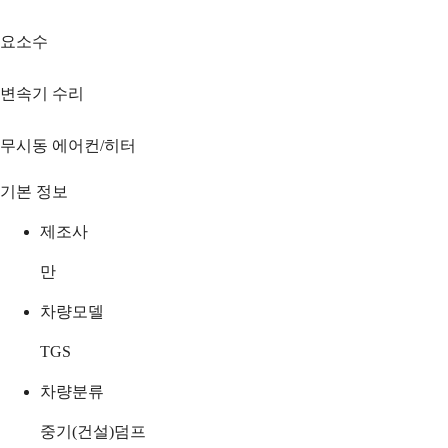
요소수
변속기 수리
무시동 에어컨/히터
기본 정보
제조사
만
차량모델
TGS
차량분류
중기(건설)덤프