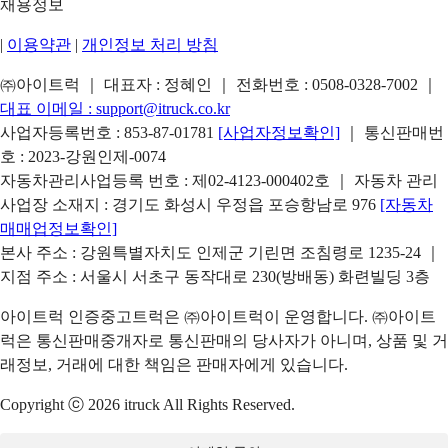
채용정보
|
이용약관
|
개인정보 처리 방침
㈜아이트럭 ｜ 대표자 : 정혜인 ｜ 전화번호 :
0508-0328-7002
｜
대표 이메일 :
support@itruck.co.kr
사업자등록번호 : 853-87-01781
[사업자정보확인]
｜ 통신판매번
호 : 2023-강원인제-0074
자동차관리사업등록 번호 : 제02-4123-000402호 ｜ 자동차 관리
사업장 소재지 : 경기도 화성시 우정읍 포승항남로 976
[자동차
매매업정보확인]
본사 주소 : 강원특별자치도 인제군 기린면 조침령로 1235-24 ｜
지점 주소 : 서울시 서초구 동작대로 230(방배동) 화련빌딩 3층
아이트럭 인증중고트럭은 ㈜아이트럭이 운영합니다. ㈜아이트
럭은 통신판매중개자로 통신판매의 당사자가 아니며, 상품 및 거
래정보, 거래에 대한 책임은 판매자에게 있습니다.
Copyright ⓒ 2026 itruck All Rights Reserved.