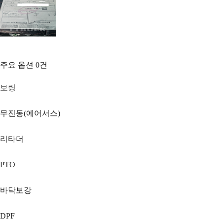
주요 옵션
0
건
보링
무진동(에어서스)
리타더
PTO
바닥보강
DPF