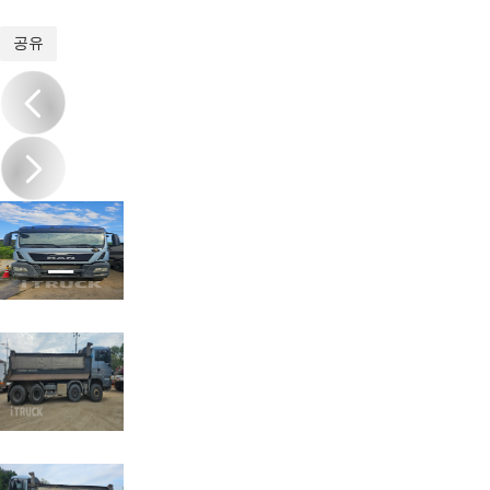
1
/
6
공유