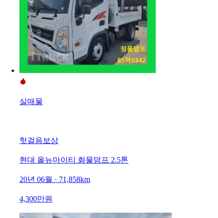
실매물
헛걸음보상
현대 올뉴마이티 화물덤프 2.5톤
20년 06월 · 71,858km
4,300만원