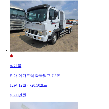
실매물
현대 메가트럭 화물덤프 7.5톤
12년 12월 · 720,502km
4,300만원