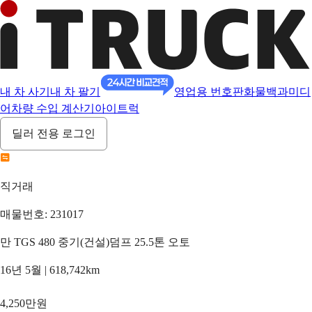
내 차 사기
내 차 팔기
영업용 번호판
화물백과
미디
어
차량 수입 계산기
아이트럭
딜러 전용 로그인
직거래
매물번호: 231017
만 TGS 480 중기(건설)덤프 25.5톤 오토
16년 5월 | 618,742km
4,250만원