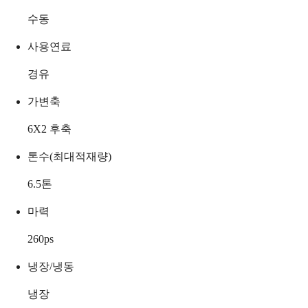
수동
사용연료
경유
가변축
6X2 후축
톤수(최대적재량)
6.5
톤
마력
260
ps
냉장/냉동
냉장