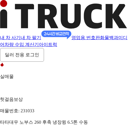
내 차 사기
내 차 팔기
영업용 번호판
화물백과
미디
어
차량 수입 계산기
아이트럭
딜러 전용 로그인
실매물
헛걸음보상
매물번호: 231033
타타대우 노부스 260 후축 냉장윙 6.5톤 수동