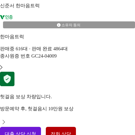
신준서
한마음트럭
소유자 동의
한마음트럭
판매중
616
대 · 판매 완료
4864
대
종사원증 번호
GC24-04009
헛걸음 보상 차량입니다.
방문예약 후, 헛걸음시 10만원 보상
대출 상담 신청
전화 상담