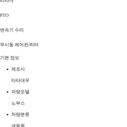
리타더
PTO
변속기 수리
무시동 에어컨/히터
기본 정보
제조사
타타대우
차량모델
노부스
차량분류
냉동윙