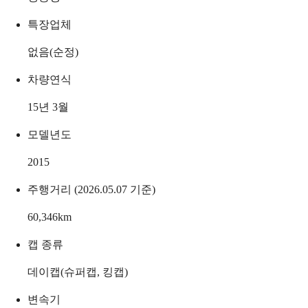
특장업체
없음(순정)
차량연식
15년 3월
모델년도
2015
주행거리 (2026.05.07 기준)
60,346
km
캡 종류
데이캡(슈퍼캡, 킹캡)
변속기