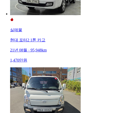
실매물
현대 포터2 1톤 카고
21년 08월 · 95,948km
1,470만원