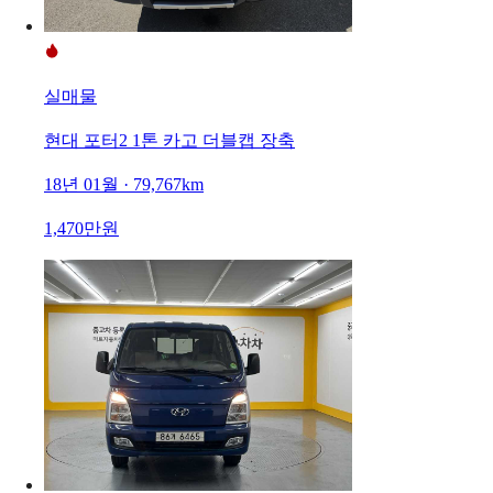
실매물
현대 포터2 1톤 카고 더블캡 장축
18년 01월 · 79,767km
1,470만원