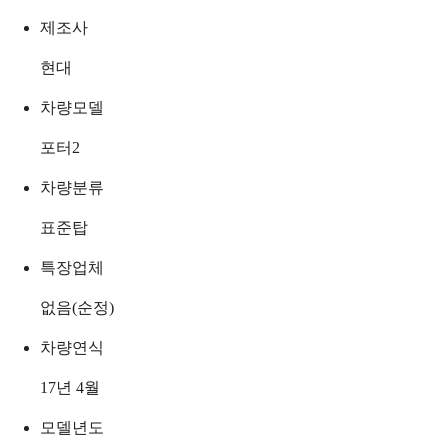
제조사
현대
차량모델
포터2
차량분류
표준탑
특장업체
없음(순정)
차량연식
17년 4월
모델년도