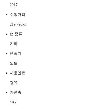
2017
주행거리
219,790
km
캡 종류
기타
변속기
오토
사용연료
경유
가변축
4X2