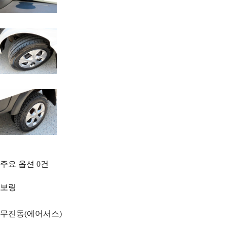
주요 옵션
0
건
보링
무진동(에어서스)