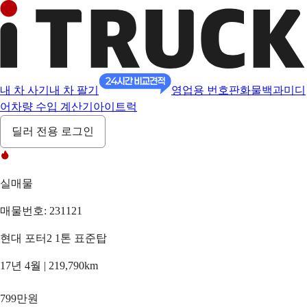
내 차 사기
내 차 팔기
영업용 번호판
화물백과
미디
어
차량 수입 계산기
아이트럭
딜러 전용 로그인
실매물
매물번호: 231121
현대 포터2 1톤 표준탑
17년 4월 | 219,790km
799만원