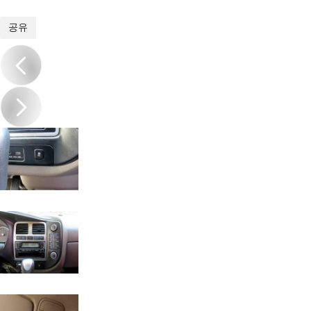
1
/
18
공유