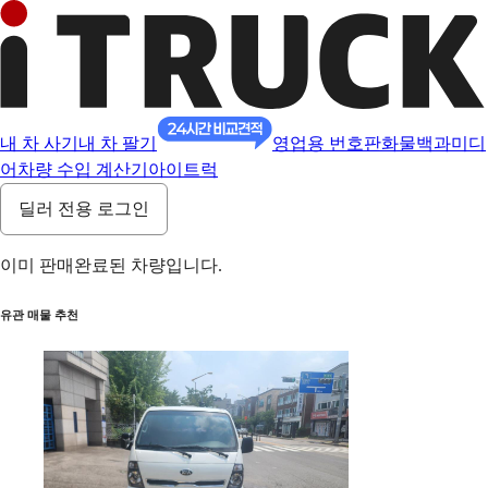
내 차 사기
내 차 팔기
영업용 번호판
화물백과
미디
어
차량 수입 계산기
아이트럭
딜러 전용 로그인
이미 판매완료된 차량입니다.
유관 매물 추천