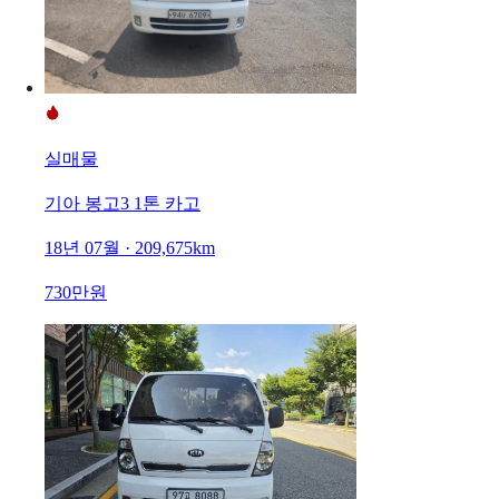
실매물
기아 봉고3 1톤 카고
18년 07월 · 209,675km
730만원