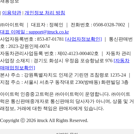
채용정보
|
이용약관
|
개인정보 처리 방침
㈜아이트럭 ｜ 대표자 : 정혜인 ｜ 전화번호 :
0508-0328-7002
｜
대표 이메일 :
support@itruck.co.kr
사업자등록번호 : 853-87-01781
[사업자정보확인]
｜ 통신판매번
호 : 2023-강원인제-0074
자동차관리사업등록 번호 : 제02-4123-000402호 ｜ 자동차 관리
사업장 소재지 : 경기도 화성시 우정읍 포승항남로 976
[자동차
매매업정보확인]
본사 주소 : 강원특별자치도 인제군 기린면 조침령로 1235-24 ｜
지점 주소 : 서울시 서초구 동작대로 230(방배동) 화련빌딩 3층
아이트럭 인증중고트럭은 ㈜아이트럭이 운영합니다. ㈜아이트
럭은 통신판매중개자로 통신판매의 당사자가 아니며, 상품 및 거
래정보, 거래에 대한 책임은 판매자에게 있습니다.
Copyright ⓒ 2026 itruck All Rights Reserved.