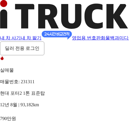
내 차 사기
내 차 팔기
영업용 번호판
화물백과
미디
딜러 전용 로그인
실매물
매물번호: 231311
현대 포터2 1톤 표준탑
12년 8월 | 93,182km
790만원