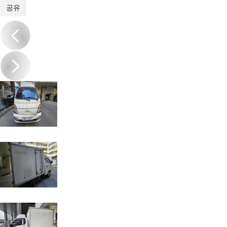
1
/
6
공유