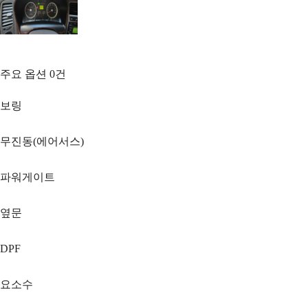
주요 옵션
0
건
보링
무진동(에어서스)
파워게이트
옆문
DPF
요소수