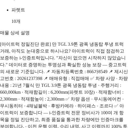
파렛트
10
개
매물 상세 설명
[아이트럭 정밀진단 완료] 만 TGL 3.9톤 광폭 냉동탑 투냉 트럭
거래, 아직도 눈대중으로 하시나요? 아이트럭이 직접 점검하고
보증하는 i-인증트럭입니다. "자신이 없으면 시작하지 않았습니
다." 데이터로 증명하는 투명성과 확실한 성능 보장 — 중고트럭
의 새로운 기준입니다. 📌 자동차등록번호 : 866가8549 📌 제시신
고번호 : 20261237398 📌 매매유형 : 직접매매 ✅ 차량 사양 · 차량
내용 : 21년 7월식 만 TGL 3.9톤 광폭 냉동탑 투냉 · 주행거리 :
660,000km · 적재함길이 : 6,200mm(파렛트 10장) · 적재함너비 :
2,300mm · 적재함높이 : 2,300mm ✅ 차량 옵션 · 무시동에어컨 ·
무시동히터 · 4채널블박 · 후방카메라 · 하이패스 · 조르다 ✅ 아
이트럭이 보증합니다 — i-인증트럭 전문 정비사가 100여 개 항
목을 정밀 진단하고, 최종 품질을 통과한 차량에만 인증마크를
부여합니다. · 이전 운행 이력, 수리 내역, 사고 이력까지 100% 투