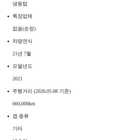
냉동탑
특장업체
없음(순정)
차량연식
21년 7월
모델년도
2021
주행거리 (2026.05.08 기준)
660,000
km
캡 종류
기타