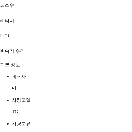
요소수
리타더
PTO
변속기 수리
기본 정보
제조사
만
차량모델
TGL
차량분류