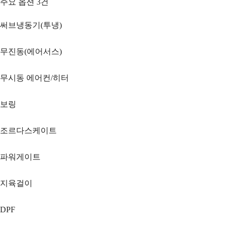
주요 옵션
3
건
써브냉동기(투냉)
무진동(에어서스)
무시동 에어컨/히터
보링
조르다스케이트
파워게이트
지육걸이
DPF