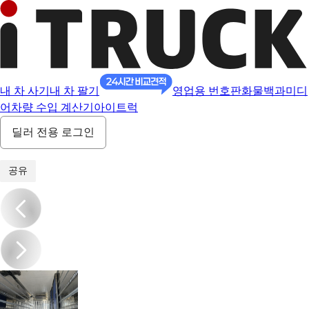
내 차 사기
내 차 팔기
영업용 번호판
화물백과
미디
어
차량 수입 계산기
아이트럭
딜러 전용 로그인
1
/
13
공유