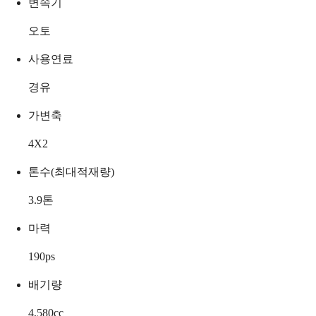
변속기
오토
사용연료
경유
가변축
4X2
톤수(최대적재량)
3.9
톤
마력
190
ps
배기량
4,580
cc