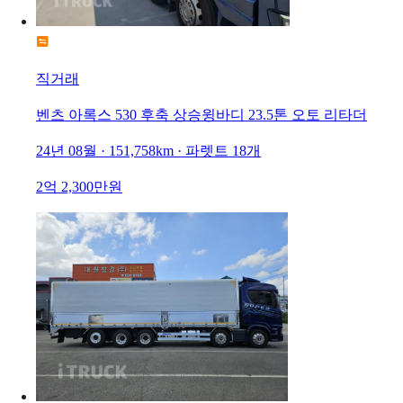
직거래
벤츠 아록스 530 후축 상승윙바디 23.5톤 오토 리타더
24년 08월 · 151,758km · 파렛트 18개
2억 2,300만원