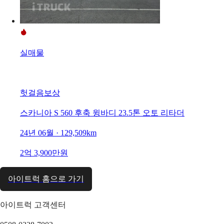
실매물
헛걸음보상
스카니아 S 560 후축 윙바디 23.5톤 오토 리타더
24년 06월 · 129,509km
2억 3,900만원
아이트럭 홈으로 가기
아이트럭 고객센터