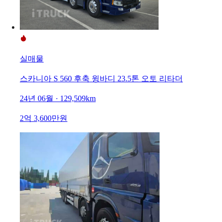
실매물
스카니아 S 560 후축 윙바디 23.5톤 오토 리타더
24년 06월 · 129,509km
2억 3,600만원