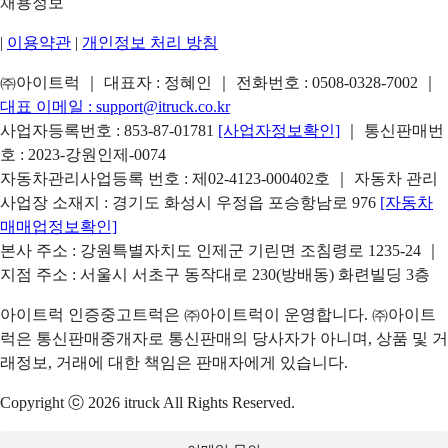
채용정보
|
이용약관
|
개인정보 처리 방침
㈜아이트럭 ｜ 대표자 : 정혜인 ｜ 전화번호 :
0508-0328-7002
｜
대표 이메일 :
support@itruck.co.kr
사업자등록번호 : 853-87-01781
[사업자정보확인]
｜ 통신판매번
호 : 2023-강원인제-0074
자동차관리사업등록 번호 : 제02-4123-000402호 ｜ 자동차 관리
사업장 소재지 : 경기도 화성시 우정읍 포승항남로 976
[자동차
매매업정보확인]
본사 주소 : 강원특별자치도 인제군 기린면 조침령로 1235-24 ｜
지점 주소 : 서울시 서초구 동작대로 230(방배동) 화련빌딩 3층
아이트럭 인증중고트럭은 ㈜아이트럭이 운영합니다. ㈜아이트
럭은 통신판매중개자로 통신판매의 당사자가 아니며, 상품 및 거
래정보, 거래에 대한 책임은 판매자에게 있습니다.
Copyright ⓒ 2026 itruck All Rights Reserved.