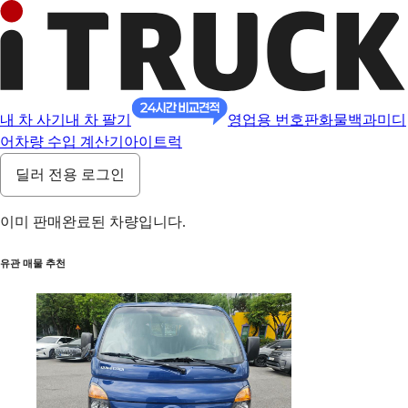
내 차 사기
내 차 팔기
영업용 번호판
화물백과
미디
어
차량 수입 계산기
아이트럭
딜러 전용 로그인
이미 판매완료된 차량입니다.
유관 매물 추천