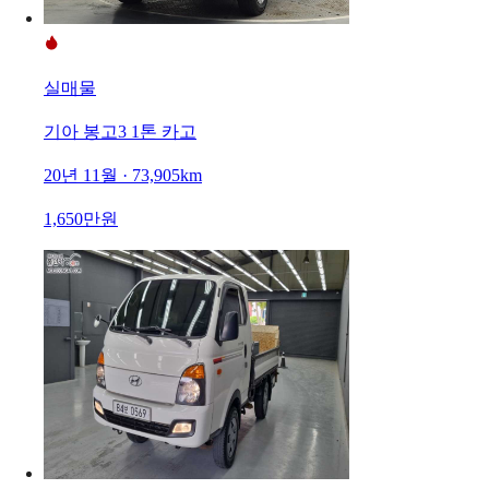
실매물
기아 봉고3 1톤 카고
20년 11월 · 73,905km
1,650만원