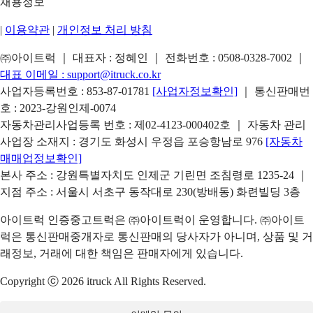
채용정보
|
이용약관
|
개인정보 처리 방침
㈜아이트럭 ｜ 대표자 : 정혜인 ｜ 전화번호 :
0508-0328-7002
｜
대표 이메일 :
support@itruck.co.kr
사업자등록번호 : 853-87-01781
[사업자정보확인]
｜ 통신판매번
호 : 2023-강원인제-0074
자동차관리사업등록 번호 : 제02-4123-000402호 ｜ 자동차 관리
사업장 소재지 : 경기도 화성시 우정읍 포승항남로 976
[자동차
매매업정보확인]
본사 주소 : 강원특별자치도 인제군 기린면 조침령로 1235-24 ｜
지점 주소 : 서울시 서초구 동작대로 230(방배동) 화련빌딩 3층
아이트럭 인증중고트럭은 ㈜아이트럭이 운영합니다. ㈜아이트
럭은 통신판매중개자로 통신판매의 당사자가 아니며, 상품 및 거
래정보, 거래에 대한 책임은 판매자에게 있습니다.
Copyright ⓒ 2026 itruck All Rights Reserved.