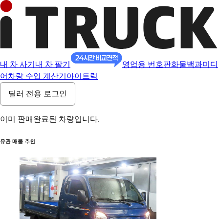
내 차 사기
내 차 팔기
영업용 번호판
화물백과
미디
어
차량 수입 계산기
아이트럭
딜러 전용 로그인
이미 판매완료된 차량입니다.
유관 매물 추천