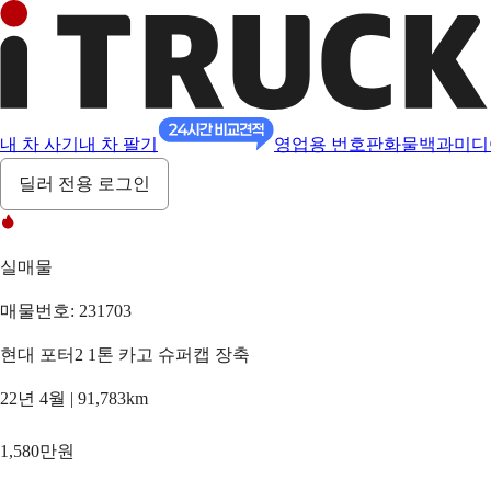
내 차 사기
내 차 팔기
영업용 번호판
화물백과
미디
딜러 전용 로그인
실매물
매물번호: 231703
현대 포터2 1톤 카고 슈퍼캡 장축
22년 4월 | 91,783km
1,580만원