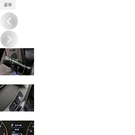
1
/
20
공유