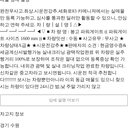
완전무사고.최상.시운전강추.세화로83 카메니져에서는 실매물
만 등록 가능하고, 심사를 통과한 딜러만 활동할 수 있으니, 안심
하고 연락 주세요. 차┃량┃설┃명┃△▶
━┛━┛━┛━┛◀▽ ■ 차 량 명 : 봉고 파워게이트 (( 파워게이
트 사이즈 1600 mm )) ■ 차량밋션 : 수동 ■ 사고유무 : 무사고 ★
차량상태A급★ ★시운전강추★ ■판매자의 소견 : 현금영수증&
세금계산서발행가능 실내크리닝 광택작업완료 위 차량은 실주
행거리 100%로 보장하며 조작은 절대 없으며 등록증상 확인 가
능합니다. 내외관 광택 및 실내 크리닝작업 완료한 차량입니다.
신차같은 중고차라고 보시면됩니다. 시운전 적극 추천합니
다!!!!!!!! 보시는 차량뿐만아니라 이외 동급 매물도 있으니 찾으
시는 차량이 있다면 24시간 밤,낮 주말 가리지 않고
상세 설명 더보기
차고지 정보
경기 수원