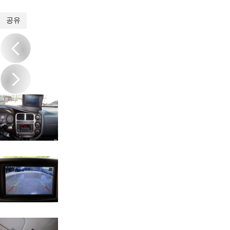
1
/
20
공유