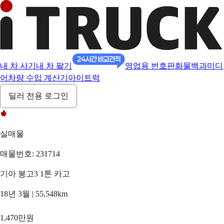
내 차 사기
내 차 팔기
영업용 번호판
화물백과
미디
어
차량 수입 계산기
아이트럭
딜러 전용 로그인
실매물
매물번호: 231714
기아 봉고3 1톤 카고
18년 3월 | 55,548km
1,470만원