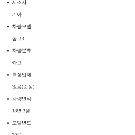
제조사
기아
차량모델
봉고3
차량분류
카고
특장업체
없음(순정)
차량연식
18년 3월
모델년도
2018