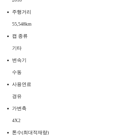
주행거리
55,548
km
캡 종류
기타
변속기
수동
사용연료
경유
가변축
4X2
톤수(최대적재량)